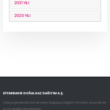
2021 YILI
2020 YILI
DIYARBAKIR DOĞALGAZ DAĞITIM A.Ş.
Türkiye genelinde hizmet veren Doğalgaz Dağıtım firmaları arasında en
iyi ve yenilikçi firmalardan...