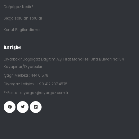
Doğalgaz Nedir?
Sıkça sorulan sorular
Konut Bilgilendirme
İLETIŞIM
Diyarbakır Doğalgaz Dağıtım A.Ş. Fırat Mahallesi Urfa Bulvarı No:134
Kayapınar/Diyarbakır
Çağrı Merkezi :
444 0 578
Diyargaz İletişim :
+90 412 237 4575
E-Posta :
diyargaz@diyargaz.com.tr