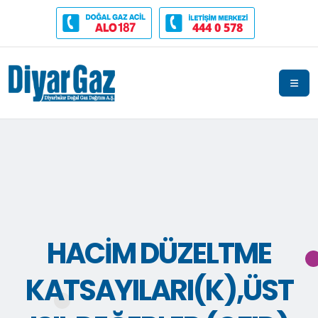
444 0 578
HACIM DÜZELTME
KATSAYILARI(K),ÜST