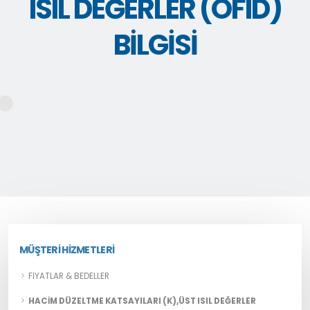
ISIL DEĞERLER (OFID)
BILGISI
MÜŞTERI HIZMETLERI
FIYATLAR & BEDELLER
HACIM DÜZELTME KATSAYILARI (K),ÜST ISIL DEĞERLER