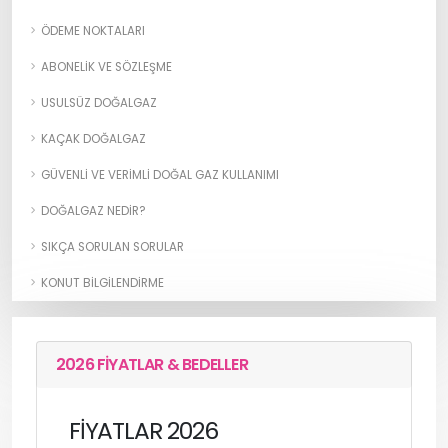
ÖDEME NOKTALARI
ABONELIK VE SÖZLEŞME
USULSÜZ DOĞALGAZ
KAÇAK DOĞALGAZ
GÜVENLI VE VERIMLI DOĞAL GAZ KULLANIMI
DOĞALGAZ NEDIR?
SIKÇA SORULAN SORULAR
KONUT BILGILENDIRME
2026 FİYATLAR & BEDELLER
FIYATLAR 2026