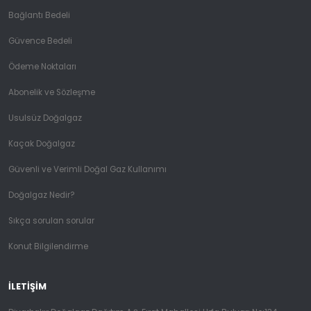
Bağlantı Bedeli
Güvence Bedeli
Ödeme Noktaları
Abonelik ve Sözleşme
Usulsüz Doğalgaz
Kaçak Doğalgaz
Güvenli ve Verimli Doğal Gaz Kullanımı
Doğalgaz Nedir?
Sıkça sorulan sorular
Konut Bilgilendirme
İLETIŞIM