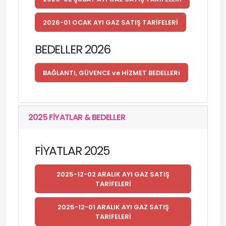
2026-01 OCAK AYI GAZ SATIŞ TARİFELERİ
BEDELLER 2026
BAĞLANTI, GÜVENCE ve HİZMET BEDELLERi
2025 FİYATLAR & BEDELLER
FIYATLAR 2025
2025-12-02 ARALIK AYI GAZ SATIŞ
TARİFELERİ
2025-12-01 ARALIK AYI GAZ SATIŞ
TARİFELERİ