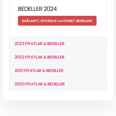
BEDELLER 2024
BAĞLANTI, GÜVENCE ve HİZMET BEDELLERi
2023 FİYATLAR & BEDELLER
2022 FİYATLAR & BEDELLER
2021 FİYATLAR & BEDELLER
2020 FİYATLAR & BEDELLER