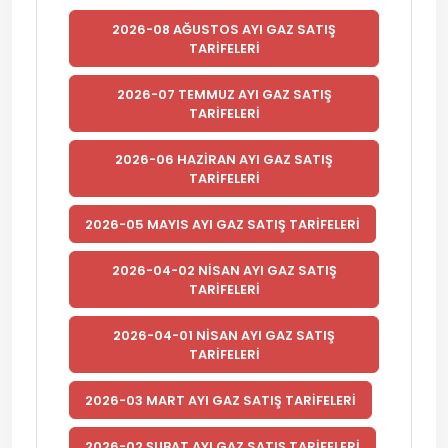
2026-08 AĞUSTOS AYI GAZ SATIŞ
TARİFELERİ
2026-07 TEMMUZ AYI GAZ SATIŞ
TARİFELERİ
2026-06 HAZİRAN AYI GAZ SATIŞ
TARİFELERİ
2026-05 MAYIS AYI GAZ SATIŞ TARİFELERİ
2026-04-02 NİSAN AYI GAZ SATIŞ
TARİFELERİ
2026-04-01 NİSAN AYI GAZ SATIŞ
TARİFELERİ
2026-03 MART AYI GAZ SATIŞ TARİFELERİ
2026-02 ŞUBAT AYI GAZ SATIŞ TARİFELERİ