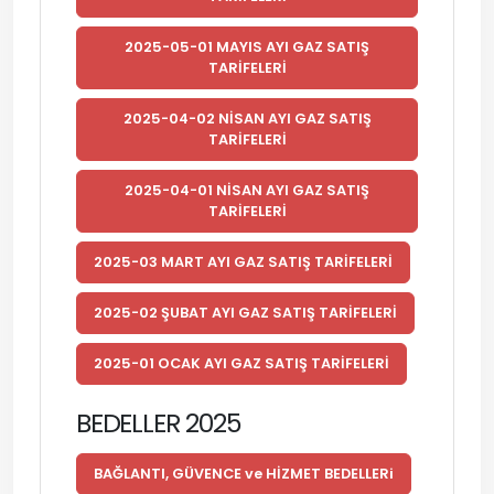
2025-05-01 MAYIS AYI GAZ SATIŞ
TARİFELERİ
2025-04-02 NİSAN AYI GAZ SATIŞ
TARİFELERİ
2025-04-01 NİSAN AYI GAZ SATIŞ
TARİFELERİ
2025-03 MART AYI GAZ SATIŞ TARİFELERİ
2025-02 ŞUBAT AYI GAZ SATIŞ TARİFELERİ
2025-01 OCAK AYI GAZ SATIŞ TARİFELERİ
BEDELLER 2025
BAĞLANTI, GÜVENCE ve HİZMET BEDELLERi