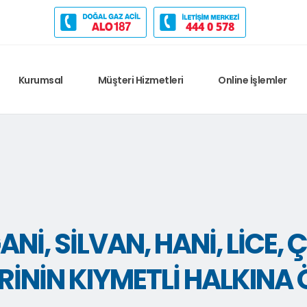
444 0 578
Kurumsal
Müşteri Hizmetleri
Online İşlemler
NI, SILVAN, HANI, LICE, 
RININ KIYMETLI HALKINA