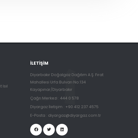
İLETIŞIM
Diyarbakır Doğalgaz Dağıtım A.Ş. Fırat
Mahallesi Urfa Bulvarı No:134
 Isıl
Kayapınar/Diyarbakır
Çağrı Merkezi :
444 0 578
Diyargaz İletişim :
+90 412 237 4575
E-Posta :
diyargaz@diyargaz.com.tr