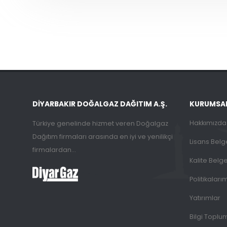
DIYARBAKIR DOĞALGAZ DAĞITIM A.Ş.
KURUMSA
Hakkımızda
Türkiye genelinde hizmet veren Doğalgaz
Dağıtım firmaları arasında en iyi ve yenilikçi
Lisans Belg
firmalardan...
Kalite Belge
Politikaları
Yatırımlar
Bilgi Toplu