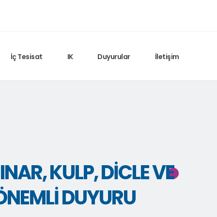
İç Tesisat
IK
Duyurular
İletişim
ÇINAR, KULP, DICLE VE
 ÖNEMLI DUYURU