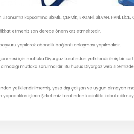
isansımız kapsamına BİSMİL, ÇERMİK, ERGANİ, SİLVAN, HANİ, LİCE, ÇI
a dikkat etmeniz son derece önem arz etmektedir.
aşvuru yapılarak abonelik bağlantı anlaşması yapılmalıdır.
şenmesi için mutlaka Diyargaz tarafından yetkilendirilmiş bir sertifi
up olmadığı mutlaka sorulmalıdır. Bu husus Diyargaz web sitemizd
dan yetkilendirilmemiş, yasa dışı çalışan ve uygun olmayan malze
ın yapacakları işlerin Şirketimiz tarafından kesinlikle kabul edilme