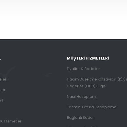
L
MÜŞTERI HIZMETLERI
Fiyatlar & Bedeller
eleri
Hacim Düzeltme Katsayıları (K),Üst
Değerler (OFID) Bilgisi
leri
Nasıl Hesaplanır
mız
Tahmini Fatura Hesaplama
Bağlantı Bedeli
mu Hizmetleri