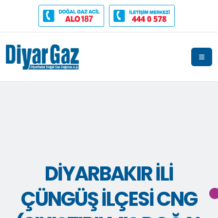
444 0 578
DİYARBAKIR İLİ
ÇÜNGÜŞ İLÇESİ CNG