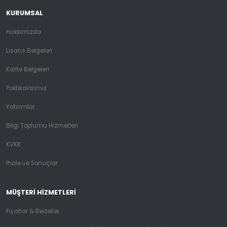
KURUMSAL
Hakkımızda
Lisans Belgeleri
Kalite Belgeleri
Politikalarımız
Yatırımlar
Bilgi Toplumu Hizmetleri
KVKK
İhale ve Sonuçlar
MÜŞTERI HIZMETLERI
Fiyatlar & Bedeller